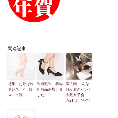
関連記事
特集 お呼ばれ
※速報※ 春物
第３回 こんな
ドレス × お
新商品追加しま
靴が履きたい！
ススメ靴
した！
大足女子会
7/21(土) 開催！