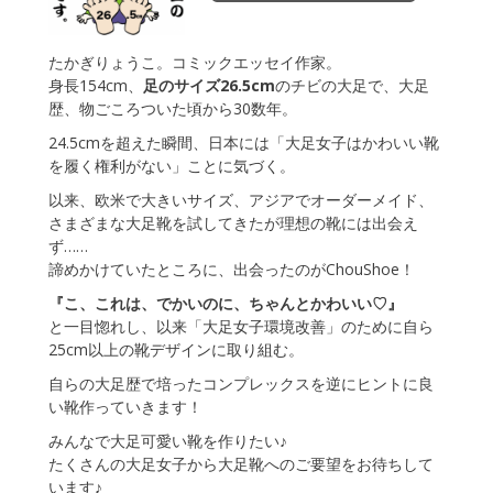
たかぎりょうこ。コミックエッセイ作家。
身長154cm、
足のサイズ26.5cm
のチビの大足で、大足
歴、物ごころついた頃から30数年。
24.5cmを超えた瞬間、日本には「大足女子はかわいい靴
を履く権利がない」ことに気づく。
以来、欧米で大きいサイズ、アジアでオーダーメイド、
さまざまな大足靴を試してきたが理想の靴には出会え
ず……
諦めかけていたところに、出会ったのがChouShoe！
『こ、これは、でかいのに、ちゃんとかわいい♡』
と一目惚れし、以来「大足女子環境改善」のために自ら
25cm以上の靴デザインに取り組む。
自らの大足歴で培ったコンプレックスを逆にヒントに良
い靴作っていきます！
みんなで大足可愛い靴を作りたい♪
たくさんの大足女子から大足靴へのご要望をお待ちして
います♪