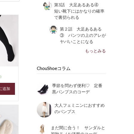
第3話 大足あるある④
短い靴下にはかなりの確率
で裏切られる
第２話 大足あるある
③ パンツの上のアレが
ヤバいことになる
もっとみる
ChouShoeコラム
)
季節を問わず便利♡ 定番
に追加
黒パンプスのコーデ
大人フェミニンにおすすめ
のパンプス
まだ間に合う！ サンダルと
初秋モノお洋服のコーデ