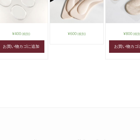
¥
400
¥
600
¥
800
(税別)
(税別)
(税別
こ
お買い物カゴに追加
お買い物カゴ
の
商
品
に
は
複
数
の
バ
リ
エ
ー
シ
ョ
ン