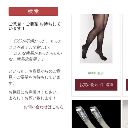
し
い
順
ご意見・ご要望 お待ちして
います！
・ ◯◯が不満だった。もっと
△△を良くして欲しい。
・ こんな商品があったらいい
な。商品化希望！！
といった、お客様からのご意
¥
800
(税別)
見・ご要望をお待ちしていま
す。
お買い物カゴに追加
お気軽にお声掛けください。
よろしくお願い致します！
お問い合わせはこちら