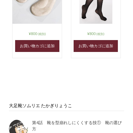
¥
800
¥
800
(税別)
(税別)
お買い物カゴに追加
お買い物カゴに追加
大足靴ソムリエ たかぎりょうこ
第4話 靴を型崩れしにくくする技① 靴の選び
方