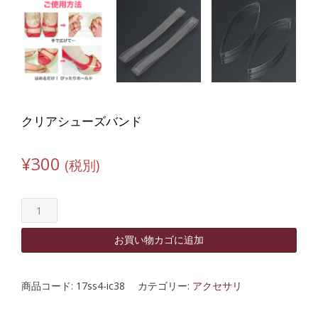
クリアシューズバンド
¥
300
(税別)
ク
リ
ア
お買い物カゴに追加
シ
ュ
ー
商品コード:
17ss4-ic38
カテゴリー:
アクセサリ
ズ
バ