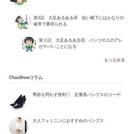
第3話 大足あるある④ 短い靴下にはかなりの
確率で裏切られる
第２話 大足あるある③ パンツの上のアレ
がヤバいことになる
もっとみる
ChouShoeコラム
季節を問わず便利♡ 定番黒パンプスのコーデ
大人フェミニンにおすすめのパンプス