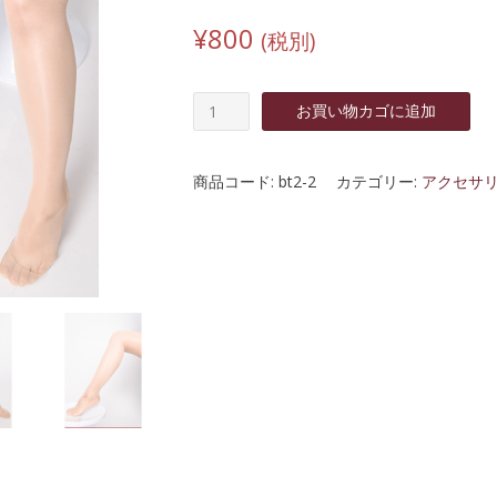
¥
800
(税別)
超
お買い物カゴに追加
伸
縮
大
商品コード:
bt2-2
カテゴリー:
アクセサ
き
め
パ
ン
ス
ト
20D
ベ
ー
ジ
ュ
個