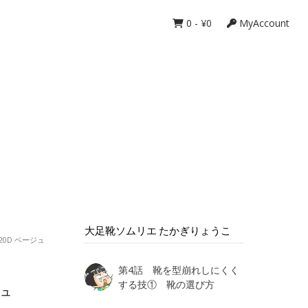
0
-
¥
0
MyAccount
大足靴ソムリエ たかぎりょうこ
0D ベージュ
第4話 靴を型崩れしにくく
する技① 靴の選び方
ジュ