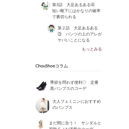
第3話 大足あるある④
短い靴下にはかなりの確率
で裏切られる
第２話 大足あるある
③ パンツの上のアレが
ヤバいことになる
リ
もっとみる
ChouShoeコラム
季節を問わず便利♡ 定番
黒パンプスのコーデ
大人フェミニンにおすすめ
のパンプス
まだ間に合う！ サンダルと
初秋モノお洋服のコーデ